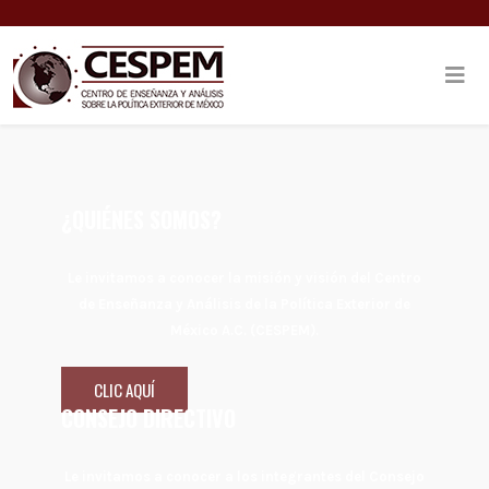
¿QUIÉNES SOMOS?
Le invitamos a conocer la misión y visión del Centro
de Enseñanza y Análisis de la Política Exterior de
México A.C. (CESPEM).
CLIC AQUÍ
CONSEJO DIRECTIVO
Le invitamos a conocer a los integrantes del Consejo