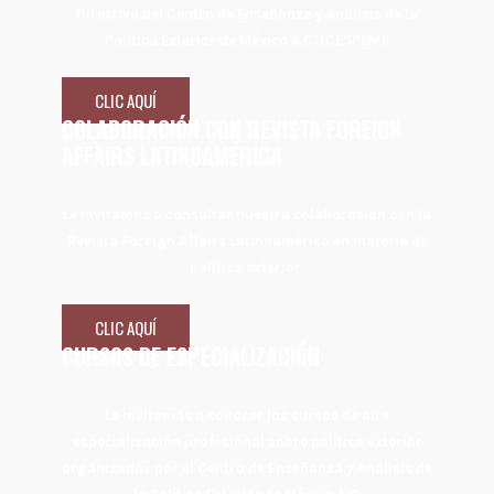
Directivo del Centro de Enseñanza y Análisis de la
Política Exterior de México A.C. (CESPEM).
CLIC AQUÍ
COLABORACIÓN CON REVISTA FOREIGN
AFFAIRS LATINOAMÉRICA
Le invitamos a consultar nuestra colaboración con la
Revista Foreign Affairs Latinoamérica en materia de
política exterior.
CLIC AQUÍ
CURSOS DE ESPECIALIZACIÓN
Le invitamos a conocer los cursos de alta
especialización profesional sobre política exterior
organizados por el Centro de Enseñanza y Análisis de