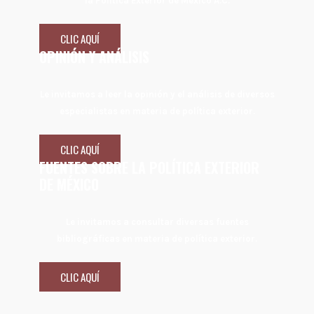
la Política Exterior de México A.C.
CLIC AQUÍ
OPINIÓN Y ANÁLISIS
Le invitamos a leer la opinión y el análisis de diversos
especialistas en materia de política exterior.
CLIC AQUÍ
FUENTES SOBRE LA POLÍTICA EXTERIOR
DE MÉXICO
Le invitamos a consultar diversas fuentes
bibliográficas en materia de política exterior.
CLIC AQUÍ