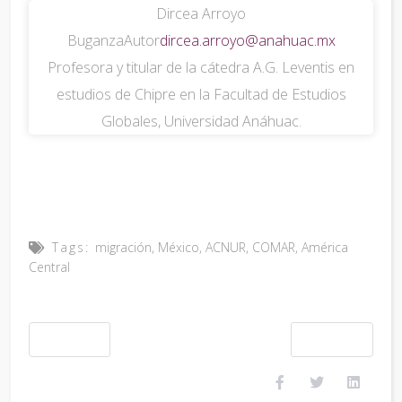
Dircea Arroyo
Buganza
Autor
dircea.arroyo@anahuac.mx
Profesora y titular de la cátedra A.G. Leventis en
estudios de Chipre en la Facultad de Estudios
Globales, Universidad Anáhuac.
Tags:
migración
,
México
,
ACNUR
,
COMAR
,
América
Central
Previous article: La diplomacia económica como herramienta de política exteri
Next article: Los vi
Prev
Next